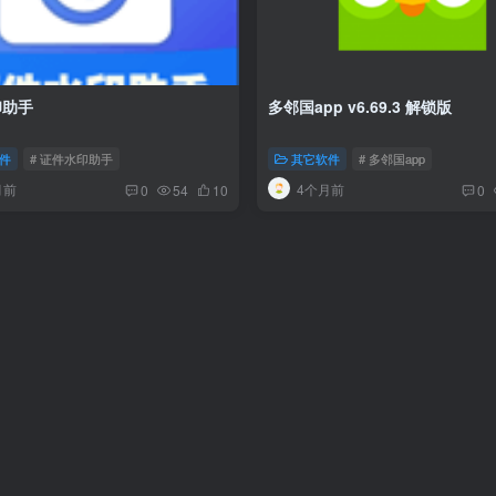
印助手
多邻国app v6.69.3 解锁版
件
# 证件水印助手
其它软件
# 多邻国app
月前
4个月前
0
54
10
0