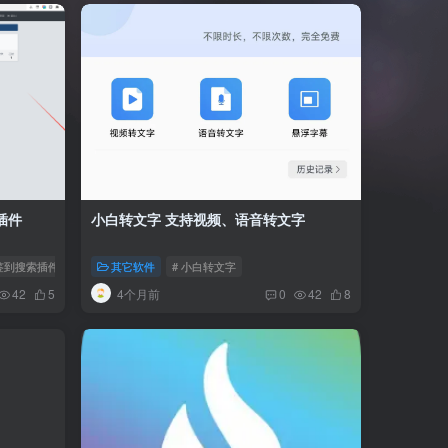
索插件
小白转文字 支持视频、语音转文字
直达签到搜索插件
其它软件
# 小白转文字
4个月前
42
5
0
42
8