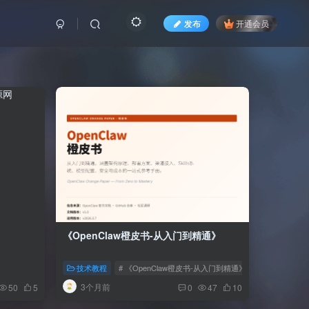
发布
开通会员
《OpenClaw橙皮书-从入门到精通》
技术教程
# 《OpenClaw橙皮书-从入门到精通》
3个月前
50
5
0
47
10