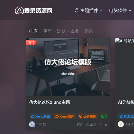
主题插件
电脑软件
排序
更新
浏览
点赞
评论
置顶
仿大佬论坛xiuno主题
AI导航
Xiuno主题
Xiuno插件
优秀主题
优质插件
# xiu
优质源
1年前
3个
0
423
16