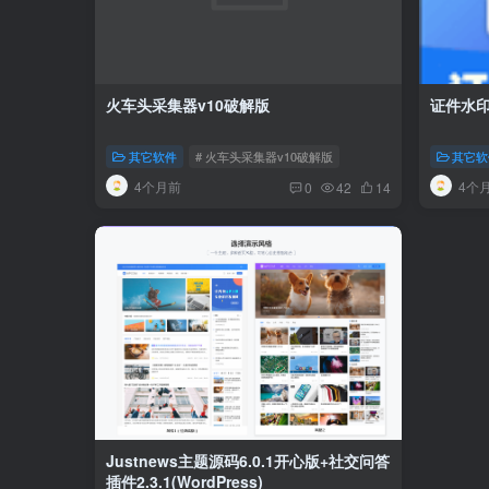
火车头采集器v10破解版
证件水
其它软件
# 火车头采集器v10破解版
其它软
4个月前
4个
0
42
14
Justnews主题源码6.0.1开心版+社交问答
插件2.3.1(WordPress)