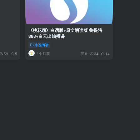
《桃花扇》白话版+原文朗读版 鲁提辖
888+白云出岫播讲
小说阅读
4个月前
59
5
0
34
14