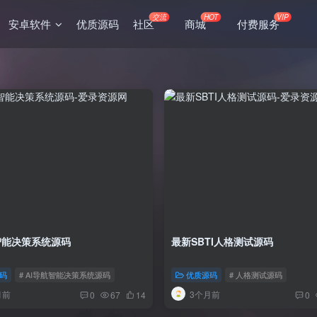
交流
HOT
VIP
安卓软件
优质源码
社区
商城
付费服务
智能决策系统源码
最新SBTI人格测试源码
no论坛
码
# AI导航智能决策系统源码
# xiuno插件
# xiuno主题
优质源码
# 人格测试源码
月前
3个月前
0
67
14
0