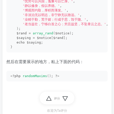
'忧劳可以兴国，逸豫可以亡身。'
,
'静以修身，俭以养德。'
,
'博观而约取，厚积而薄发。'
,
'非淡泊无以明志，非宁静无以致远。'
,
'业精于勤，荒于嬉；行成于思，毁于随。'
,
'老当益壮，宁移白首之心；穷且益坚，不坠青云之志。'
,
)
;
   $rand = 
array_rand
(
$notice
)
;
   $saying = $notice
[
$rand
]
;
   echo $saying;
}
然后在需要展示的地方，粘上下面的代码：
<
?php 
randomMaxims
()
; ?
>
评分
欢迎为Ta评分