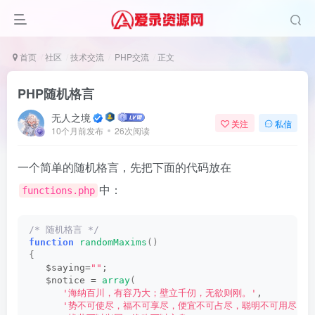
首页
社区
技术交流
PHP交流
正文
PHP随机格言
无人之境
关注
私信
10个月前发布
26次阅读
一个简单的随机格言，先把下面的代码放在
中：
functions.php
/* 随机格言 */
function
randomMaxims
()
{
   $saying=
""
;
   $notice = 
array
(
'海纳百川，有容乃大；壁立千仞，无欲则刚。'
,
'势不可使尽，福不可享尽，便宜不可占尽，聪明不可用尽。'