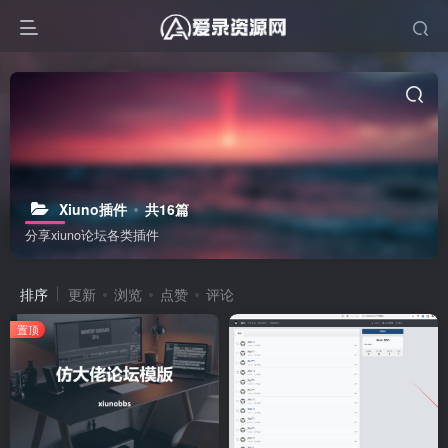
Xiuno插件
共16篇
分享xiuno论坛各类插件
排序
更新
浏览
点赞
评论
置顶