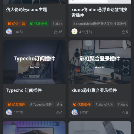
仿大佬论坛xiuno主题
xiuno仿hifini悬浮直达签到搜
索插件
优秀主题
优质插件
# xiuno论坛
# xiuno仿hifini悬浮直达签到搜索插件
# xiuno插件
# xiuno主题
1年前
4个月前
16
5
Typecho 订阅插件
xiuno彩虹聚合登录插件
优质插件
# Typecho插件
# rss订阅插件
优质插件
# atom订阅插件
# xiuno论坛
# xiuno插
1年前
1年前
9
6