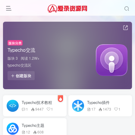
版块分类
Typecho交流
版块 3
阅读 1.2W+
typecho交流区
创建版块
Typecho技术教程
Typecho插件
1
9447
1
17
1473
1
Typecho主题
12
608