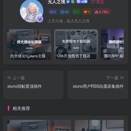
无人之境
关注
0
44
1
1
4.1W+
上天入地，如入无人之境
仿大佬论坛xiuno主题
Olib开放图书下载器
哪吒探针美化教
上一篇
下一篇
xiuno回帖置顶插件
xiuno用户RSS自愿采集插件
相关推荐