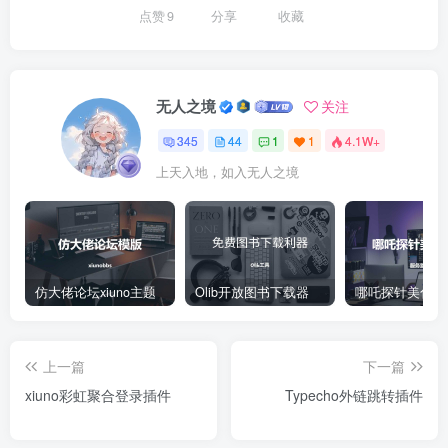
点赞
9
分享
收藏
无人之境
关注
345
44
1
1
4.1W+
上天入地，如入无人之境
仿大佬论坛xiuno主题
Olib开放图书下载器
哪吒探针美化教
上一篇
下一篇
xiuno彩虹聚合登录插件
Typecho外链跳转插件