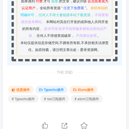
如果遇到
付费
才可
观看
的文章，建议升级
会员或者成为
认证用户，
全站所有资源
“
任意下免费看
”。
未经本站的
明确许可，
任何人不得大量链接本站下载资源，
不得复制
或仿造本网站。
本网站对其自行开发的或和他人共同开发
的所有内容、
技术手段
技术手段和服务拥有全部知识产
权，
任何人不得侵害或破坏，
不得擅自使用
。
本站仅提供信息存储空间,不拥有所有权,不承担相关法律责
任。如若转载，请注明文章出处：爱录资源网。
THE END
优质插件
Typecho插件
Xiuno插件
# Typecho插件
# rss订阅插件
# atom订阅插件