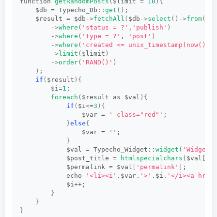
function 
getRandomPosts
(
$limit = 
10
){
    $db = Typecho_Db::
get
()
;
    $result = $db-
>
fetchAll
(
$db-
>
select
()
-
>
from
(
't
        -
>
where
(
'status = ?'
,
'publish'
)
        -
>
where
(
'type = ?'
, 
'post'
)
        -
>
where
(
'created <= unix_timestamp(now())'
        -
>
limit
(
$limit
)
        -
>
order
(
'RAND()'
)
)
;
if
(
$result
){
        $i=
1
;
foreach
(
$result as $val
){
if
(
$i
<
=
3
){
                $var = 
' class="red"'
;
}
else
{
                $var = 
''
;
}
            $val = Typecho_Widget::
widget
(
'Widget_
            $post_title = 
htmlspecialchars
(
$val
[
't
            $permalink = $val
[
'permalink'
]
;
            echo 
'<li><i'
.$var.
'>'
.$i.
'</i><a href
            $i++;
}
}
}