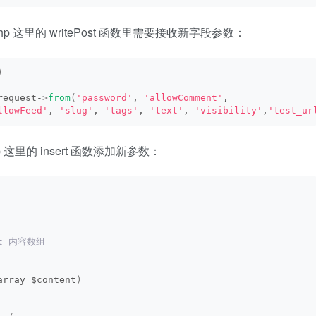
\Edit.php 这里的 writePost 函数里需要接收新字段参数：
)
request-
>
from
(
'password'
, 
'allowComment'
,
llowFeed'
, 
'slug'
, 
'tags'
, 
'text'
, 
'visibility'
,
'test_ur
ts.php 这里的 insert 函数添加新参数：
ent 内容数组
array $content
)