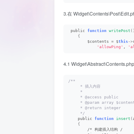
3.在 Widget\Contents\Post
 public 
function
writePost
(
{
        $contents = $
this
-
>
'allowPing'
, 
'a
4.1 Widget\Abstract\Conten
/**
     * 插入内容
     *
     * @access public
     * @param array $cont
     * @return integer
     */
    public 
function
insert
(
{
        /* 构建插入结构 /