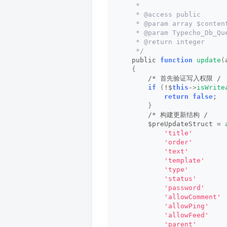
     *
     * @access public
     * @param array $cont
     * @param Typecho_Db_Q
     * @return integer
     */
    public 
function
update
(
{
        /* 首先验证写入权限 /
if
(
!$
this
-
>
isWrite
return
false
;
}
        /* 构建更新结构 /
        $preUpdateStruct = 
'title'
        
'order'
        
'text'
         
'template'
     
'type'
         
'status'
       
'password'
     
'allowComment'
 
'allowPing'
    
'allowFeed'
    
'parent'
       