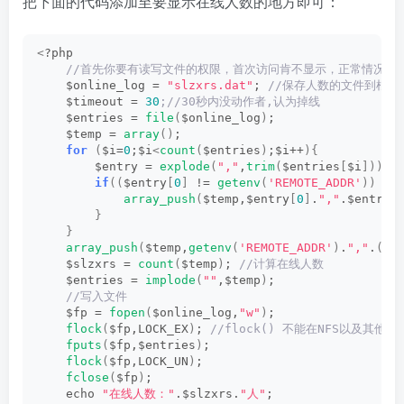
把下面的代码添加至要显示在线人数的地方即可：
<
?php
 //首先你要有读写文件的权限，首次访问肯不显示，正常情况刷
    $online_log = 
"slzxrs.dat"
;
 //保存人数的文件到根目
    $timeout = 
30
;//30秒内没动作者,认为掉线
    $entries = 
file
(
$online_log
)
;
    $temp = 
array
()
;
for
(
$i=
0
;$i
<
count
(
$entries
)
;$i++
){
        $entry = 
explode
(
","
,
trim
(
$entries
[
$i
]))
;
if
((
$entry
[
0
]
 != 
getenv
(
'REMOTE_ADDR'
))
&&
array_push
(
$temp,$entry
[
0
]
.
","
.$entry
[
}
}
array_push
(
$temp,
getenv
(
'REMOTE_ADDR'
)
.
","
.
(
ti
    $slzxrs = 
count
(
$temp
)
;
 //计算在线人数
    $entries = 
implode
(
""
,$temp
)
;
 //写入文件
    $fp = 
fopen
(
$online_log,
"w"
)
;
flock
(
$fp,LOCK_EX
)
;
 //flock() 不能在NFS以及其
fputs
(
$fp,$entries
)
;
flock
(
$fp,LOCK_UN
)
;
fclose
(
$fp
)
;
    echo 
"在线人数："
.$slzxrs.
"人"
;