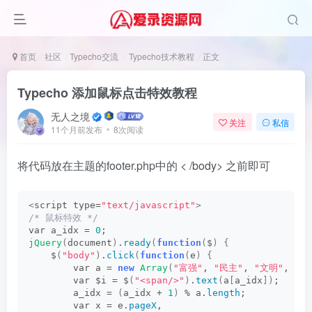
首页
社区
Typecho交流
Typecho技术教程
正文
Typecho 添加鼠标点击特效教程
无人之境
关注
私信
11个月前发布
8次阅读
将代码放在主题的footer.php中的 < /body> 之前即可
<
script type=
"text/javascript"
>
/* 鼠标特效 */
var a_idx = 
0
; 
jQuery
(
document
)
.
ready
(
function
(
$
)
{
    $
(
"body"
)
.
click
(
function
(
e
)
{
        var a = 
new
Array
(
"富强"
, 
"民主"
, 
"文明"
, 
"和
        var $i = $
(
"<span/>"
)
.
text
(
a
[
a_idx
])
; 
        a_idx = 
(
a_idx + 
1
)
 % a.
length
; 
        var x = e.
pageX
, 