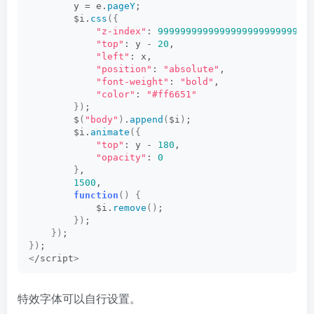
        y = e.
pageY
; 
        $i.
css
({
"z-index"
: 
999999999999999999999999999
"top"
: y - 
20
, 
"left"
: x, 
"position"
: 
"absolute"
, 
"font-weight"
: 
"bold"
, 
"color"
: 
"#ff6651"
})
; 
        $
(
"body"
)
.
append
(
$i
)
; 
        $i.
animate
({
"top"
: y - 
180
, 
"opacity"
: 
0
}
, 
1500
, 
function
()
{
            $i.
remove
()
; 
})
; 
})
; 
})
; 
<
/script
>
特效字体可以自行设置。