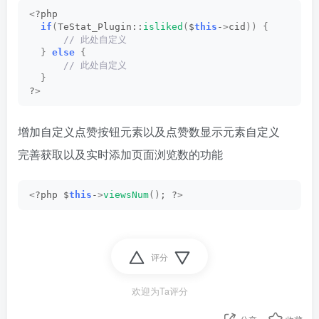
<
?php
if
(
TeStat_Plugin::
isliked
(
$
this
-
>
cid
))
{
 // 此处自定义
}
else
{
 // 此处自定义
}
?
>
增加自定义点赞按钮元素以及点赞数显示元素自定义
完善获取以及实时添加页面浏览数的功能
<
?php $
this
-
>
viewsNum
()
; ?
>
评分
欢迎为Ta评分