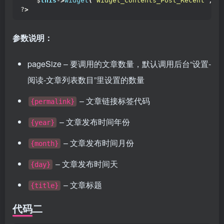
    $
this
-
>
widget
(
'Widget_Contents_Post_Recent'
,
'p
?
>
参数说明：
pageSize – 要调用的文章数量，默认调用后台“设置-
阅读-文章列表数目”里设置的数量
– 文章链接标签代码
{permalink}
– 文章发布时间年份
{year}
– 文章发布时间月份
{month}
– 文章发布时间天
{day}
– 文章标题
{title}
代码二