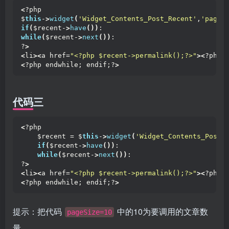
<
?php 
$
this
-
>
widget
(
'Widget_Contents_Post_Recent'
,
'pageS
if
(
$recent-
>
have
())
:
while
(
$recent-
>
next
())
:
?
>
<
li
><
a href=
"<?php $recent->permalink();?>"
><
?php 
<
?php endwhile; endif;?
>
代码三
<
?php 
    $recent = $
this
-
>
widget
(
'Widget_Contents_Post_
if
(
$recent-
>
have
())
:
while
(
$recent-
>
next
())
:
?
>
<
li
><
a href=
"<?php $recent->permalink();?>"
><
?php 
<
?php endwhile; endif;?
>
提示：把代码
中的10为要调用的文章数
pageSize=10
量。