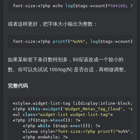
font-size:
<
?php echo 
log
(
$tags-
>
count
)
*
50
+
100
; ?
>
%
或者这样更好，把字体大小输出为整数：
font-size:
<
?php 
printf
(
"%u%%"
, 
log
(
$tags-
>
count
)
*
5
如果某标签下条目数特别多，50应该改成一个较小的
数。你可以先试试 100/log(N) 是否合适，再稍做调整。
完整代码
<
style
>
.widget-list-tag li
{
display:inline-block;li
<
?php $
this
-
>
widget
(
'Widget_Metas_Tag_Cloud'
, 
'sor
<
ul 
class
=
"widget-list widget-list-tag"
>
<
?php 
if
(
$tags-
>
have
())
: ?
>
<
?php 
while
(
$tags-
>
next
())
: ?
>
<
li
><
a style=
"font-size:<?php printf("
%u%%
", l
<
?php endwhile; ?
>