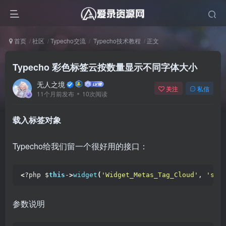
首页
社区
Typecho交流
Typecho技术教程
正文
Typecho 彩色标签云按数量显示不同字体大小
无人之境
关注
私信
11个月前发布
10次阅读
载入标签对象
Typecho给我们留一个很好用的接口：
<
?php $
this
-
>
widget
(
'Widget_Metas_Tag_Cloud'
, 
'sor
参数说明