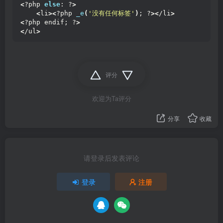
<
?php 
else
: ?
>
<
li
><
?php 
_e
(
'没有任何标签'
)
; ?
><
/li
>
<
?php endif; ?
>
<
/ul
>
评分
欢迎为Ta评分
分享
收藏
请登录后发表评论
登录
注册