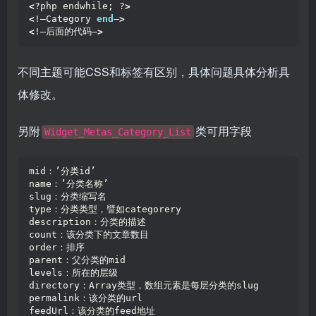
<
?php endwhile; ?
>
<
!–Category 
end
–
>
<
!–后面的代码–
>
不同主题可能CSS和标签有区别，具体问题具体分析具
体修改。
另附
类可用字段
Widget_Metas_Category_List
mid：’分类id’
name：’分类名称’
slug：分类缩写名
type：分类类型，譬如categorery
description：分类的描述
count：该分类下的文章数目
order：排序
parent：父分类的mid
levels：所在的层级
directory：Array类型，数组元素是每层分类的slug
permalink：该分类的url
feedUrl：该分类的feed地址