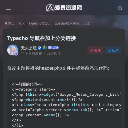
首页
社区
Typecho交流
Typecho技术教程
正文
Typecho 导航栏加上分类链接
无人之境
关注
私信
11个月前发布
52次阅读
修改主题模板的header.php文件在标签前添加代码:
<
!–前面的代码–
>
<
!–Category start–
>
<
?php $
this
-
>
widget
(
‘Widget_Metas_Category_List’
)
-
<
?php 
while
(
$recent-
>
next
())
:?
>
<
li 
class
=”menu-item
<
?php 
if
(
$
this
-
>
is
(
‘category’,
<
a href=”
<
?php $recent-
>
permalink
()
; ?
>
” title=”
<
?
<
?php $recent-
>
name
()
; ?
>
<
/a
>
<
/li
>