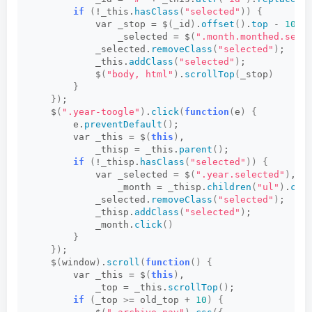
if
(
!_this.
hasClass
(
"selected"
))
{
            var _stop = $
(
_id
)
.
offset
()
.
top
 - 
10
, 
                _selected = $
(
".month.monthed.sele
            _selected.
removeClass
(
"selected"
)
;   
            _this.
addClass
(
"selected"
)
;   
            $
(
"body, html"
)
.
scrollTop
(
_stop
)
}
})
;   
    $
(
".year-toogle"
)
.
click
(
function
(
e
)
{
        e.
preventDefault
()
;   
        var _this = $
(
this
)
,   
            _thisp = _this.
parent
()
;   
if
(
!_thisp.
hasClass
(
"selected"
))
{
            var _selected = $
(
".year.selected"
)
,  
                _month = _thisp.
children
(
"ul"
)
.
chi
            _selected.
removeClass
(
"selected"
)
;   
            _thisp.
addClass
(
"selected"
)
;   
            _month.
click
()
}
})
;   
    $
(
window
)
.
scroll
(
function
()
{
        var _this = $
(
this
)
,   
            _top = _this.
scrollTop
()
;   
if
(
_top 
>
= old_top + 
10
)
{