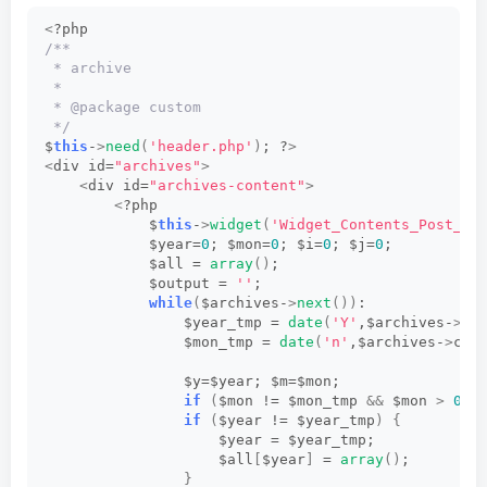
<
?php
/**
 * archive
 *
 * @package custom
 */
$
this
-
>
need
(
'header.php'
)
; ?
>
<
div id=
"archives"
>
<
div id=
"archives-content"
>
<
?php  
            $
this
-
>
widget
(
'Widget_Contents_Post_Re
            $year=
0
; $mon=
0
; $i=
0
; $j=
0
;   
            $all = 
array
()
;   
            $output = 
''
;   
while
(
$archives-
>
next
())
:   
                $year_tmp = 
date
(
'Y'
,$archives-
>
cr
                $mon_tmp = 
date
(
'n'
,$archives-
>
cre
                $y=$year; $m=$mon;   
if
(
$mon != $mon_tmp 
&&
 $mon 
>
0
)
 
if
(
$year != $year_tmp
)
{
                    $year = $year_tmp;   
                    $all
[
$year
]
 = 
array
()
;   
}