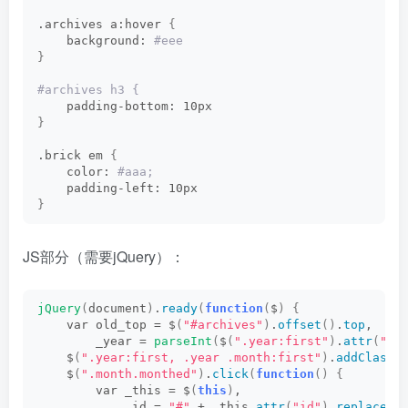
.archives a:hover 
{
    background:
 #eee     
}
#archives h3 {      
    padding-bottom: 10px     
}
.brick em 
{
    color:
 #aaa;      
    padding-left: 10px     
}
​​‌‌​​​‌‌​‌​​‌‌‍​‌​‌‌‌​​‌‌‌‌​‌​‍​‌​​‌​​​‌​​​‌‌​‍​‌​‌‌​​​‌‌​​​​​‍​​‌​‌‌‌‌‌‌‌‌​​​‍​‌‌​​‌‌‌​‌‌​​‌‌‌‍​‌‌​​​‌‌‌​​​‌​‌‍​​‌‌‌‌‌‌‌‌​​‌‌‍​‌‌​​​‌‌‌​​​‌​‌‍‌​​​‌​‌‌‍‌​​​​‌‌​‍‌​​​‌‌‌‌‍‌​​‌‌​‌​‍‌​​‌‌‌​​‍‌​​‌​‌‌‌‍‌​​‌​​​​‍​​‌​​‌​​​​​​‌​​‍​‌​‌‌​‌​‌​‌‌‌‌‌‍​‌​​​​​‌​‌​‌‌​‌‍​​‌​‌‌‌‌​​‌‌‌​​‍​‌‌​​‌‌‌‌​​​‌​‌​‍​‌‌​‌​​​‌​​‌‌‌​‌‍​​‌‌‌‌‌‌‌‌​​‌​‍​​​​​​​​‌‌‌‌​​‌‌‍​​​‌​‌​‌‌​​‌‌‌​‍‌​​‌​‌​‌‍‌​​‌​​​​‍‌​​​‌​‌​‍‌​​​‌‌​‌‍‌​​‌​​​‌‍‌​​‌‌​‌​‍‌​​​​‌‌​‍‌‌​‌​​​‌‍‌​​‌‌‌‌​‍‌​​‌‌​‌‌‍​‌‌​​​‌​‌‌‌​​​‌‍‌‌​​‌‌​‌‍‌‌​​‌‌‌‌‍‌‌​​‌‌‌​‍‌‌​​‌​‌​‍‌‌​‌​​‌​‍‌‌​​‌‌‌​‍‌‌​​‌‌‌‌‍‌‌​‌​​‌​‍‌‌​​‌‌​‌‍‌‌​​‌‌​​‍​‌​‌‌​‌‌‌‌​​‌​​‍​‌‌​​​​‌​‌​​​‌‌‍​​​​​​​​‌‌‌‌​​‌‌‍​‌​‌‌​​​‌‌​​​​​‍​​‌‌​‌​​‌‌‌‌​​​‍​‌​‌​​​‌‌​​‌‌‌‌‍​‌​‌​​​‌​‌‌‌‌‌‌‍​​​​​​​​‌‌‌​​‌​‌‍‌​​‌​‌‌‌‍‌​​​‌​‌‌‍‌​​​‌​‌‌‍‌​​​‌‌‌‌‍‌​​​‌‌​​‍‌‌​​​‌​‌‍‌​‌​​​‌‌‍‌​‌​​​‌‌‍‌​​‌​‌‌​‍‌​​‌​​‌​‍‌​​‌​‌​‌‍‌​​‌‌‌‌​‍‌​​‌‌​‌‌‍‌‌​‌​​​‌‍‌​​‌‌‌​​‍‌​​‌​​​‌‍‌​‌​​​‌‌‍‌​​‌‌‌‌​‍‌​​​‌‌​‌‍‌​​‌‌‌​​‍‌​​‌​‌‌‌‍‌​​‌​‌‌​‍‌​​​‌​​‌‍‌​​‌‌​‌​‍‌​​​‌‌​​‍‌​‌​​​‌‌‍‌​​‌‌‌​​‍‌​​‌​​​​‍‌​​‌‌​‌‌‍‌​​‌‌​‌​‍‌​‌​​​‌‌‍‌​​‌‌‌‌​‍‌​​‌‌​‌‌‍‌​​‌‌​‌‌‍‌‌​‌​​‌​‍‌​​‌‌‌‌​‍‌​​​‌‌​‌‍‌​​‌‌‌​​‍‌​​‌​‌‌‌‍‌​​‌​‌‌​‍‌​​​‌​​‌‍‌​​‌‌​‌​‍‌‌​‌​​‌​‍‌​​​‌‌‌‌‍‌​​‌‌‌‌​‍‌​​‌‌​​​‍‌​​‌‌​‌​‍‌​​​‌‌​​‍‌‌​‌​​‌​‍‌​​‌‌​​‌‍‌​​‌​​​​‍‌​​​‌‌​‌‍‌‌​‌​​‌​‍‌​​​‌​‌‌‍‌​​​​‌‌​‍‌​​​‌‌‌‌‍‌​​‌‌​‌​‍‌​​‌‌‌​​‍‌​​‌​‌‌‌‍‌​JS部分（需要jQuery）：
jQuery
(
document
)
.
ready
(
function
(
$
)
{
    var old_top = $
(
"#archives"
)
.
offset
()
.
top
,   
        _year = 
parseInt
(
$
(
".year:first"
)
.
attr
(
"id
    $
(
".year:first, .year .month:first"
)
.
addClass
(
    $
(
".month.monthed"
)
.
click
(
function
()
{
        var _this = $
(
this
)
,   
            _id = 
"#"
 + _this.
attr
(
"id"
)
.
replace
(
"