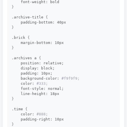
    font-weight: bold     
}
.archive-title 
{
    padding-bottom: 40px     
}
.brick 
{
    margin-bottom: 10px     
}
.archives a 
{
    position: relative;      
    display: block;      
    padding: 10px;      
    background-color:
 #f9f9f9;      
    color:
 #333;      
    font-style: normal;      
    line-height: 18px     
}
.time 
{
    color:
 #888;      
    padding-right: 10px     
}