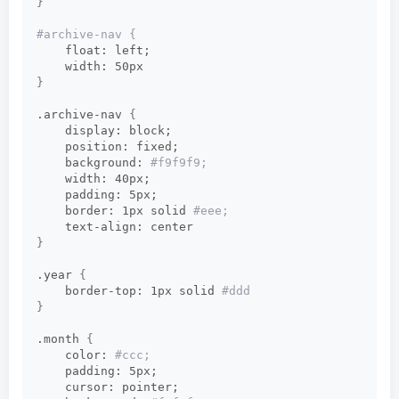
}
#archive-nav {      
    float: left;      
    width: 50px     
}
.archive-nav 
{
    display: block;      
    position: fixed;      
    background:
 #f9f9f9;      
    width: 40px;      
    padding: 5px;      
    border: 1px solid
 #eee;      
    text-align: center     
}
.year 
{
    border-top: 1px solid
 #ddd     
}
.month 
{
    color:
 #ccc;      
    padding: 5px;      
    cursor: pointer;      