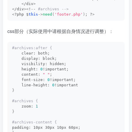
<
/div
>
<
/div
><
!--
 #archives -->  
<
?php $
this
-
>
need
(
'footer.php'
)
; ?
>
css部分（实际使用中请根据自身情况进行调整）：
#archives:after {      
    clear: both;      
    display: block;      
    visibility: hidden;      
    height: 
0
!important;      
    content: 
" "
;      
    font-size: 
0
!important;      
    line-height: 
0
!important     
}
#archives {      
    zoom: 
1
}
#archives-content {      
padding: 10px 30px 10px 60px;