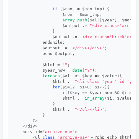
if
(
$mon != $mon_tmp
)
{
                    $mon = $mon_tmp;   
array_push
(
$all
[
$year
]
, $mon
)
;
                    $output .= 
"<div class='archiv
}
                $output .= 
'<div class="brick"><a 
            endwhile;   
            $output .= 
'</div></div>'
;   
            echo $output;   
            $html = 
""
;   
            $year_now = 
date
(
"Y"
)
;   
foreach
(
$all as $key =
>
 $value
){
                $html .= 
"<li class='year' id='yea
for
(
$i=
12
; $i
>
0
; $i--
){
if
(
$key == $year_now 
&&
 $i 
>
 $
                    $html .= 
in_array
(
$i, $value
)
 
}
                $html .= 
"</ul></li>"
;   
}
        ?
>
<
/div
>
<
div id=
"archive-nav"
>
<
ul 
class
=
"archive-nav"
><
?php echo $html;?