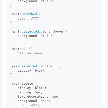
    background:
 #f9f9f9     
}
.month.
monthed
{
    color:
 #777     
}
.month.
selected
,.month:hover 
{
    background:
 #f2f2f2     
}
.monthall 
{
    display: none     
}
.year.
selected
 .monthall 
{
    display: block     
}
.year-toogle 
{
    display: block;      
    padding: 5px;      
    text-decoration: none;      
    background:
 #eee;      
    color:
 #333;      