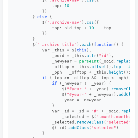
            $
(
".archive-nav"
)
.
css
({
                top: 
10
})
}
else
{
            $
(
".archive-nav"
)
.
css
({
                top: old_top + 
10
 - _top   
})
}
        $
(
".archive-title"
)
.
each
(
function
()
{
            var _this = $
(
this
)
,   
                _ooid = _this.
attr
(
"id"
)
,   
                _newyear = 
parseInt
(
_ooid.
replace
(
                _offtop = _this.
offset
()
.
top
 - 
40
,
                _oph = _offtop + _this.
height
()
;  
if
(
_top 
>
= _offtop 
&&
 _top 
<
 _oph
)
{
if
(
_newyear != _year
)
{
                    $
(
"#year-"
 + _year
)
.
removeClas
                    $
(
"#year-"
 + _newyear
)
.
addClas
                    _year = _newyear   
}
                var _id = _id = 
"#"
 + _ooid.
replac
                    _selected = $
(
".month.monthed.
                _selected.
removeClass
(
"selected"
)
;
                $
(
_id
)
.
addClass
(
"selected"
)
}