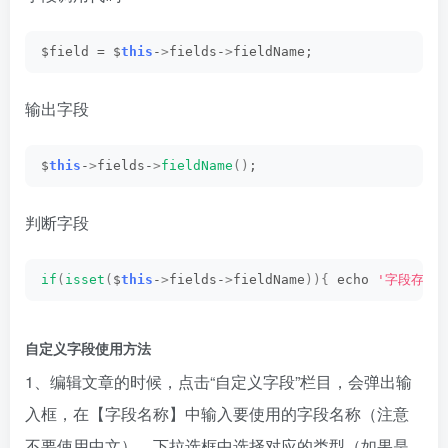
$field = $
this
-
>
fields-
>
fieldName;
输出字段
$
this
-
>
fields-
>
fieldName
()
;
判断字段
if
(
isset
(
$
this
-
>
fields-
>
fieldName
)){
 echo 
'字段存在
自定义字段使用方法
1、编辑文章的时候，点击“自定义字段”栏目，会弹出输
入框，在【字段名称】中输入要使用的字段名称（注意
不要使用中文）、下拉选框中选择对应的类型（如果是