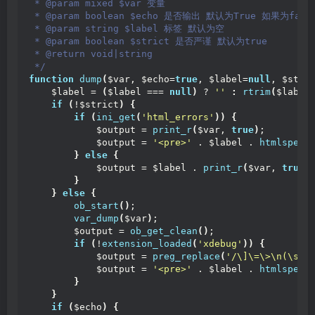
 * @param mixed $var 变量
 * @param boolean $echo 是否输出 默认为True 如果为fa
 * @param string $label 标签 默认为空
 * @param boolean $strict 是否严谨 默认为true
 * @return void|string
 */
function
dump
(
$var, $echo=
true
, $label=
null
, $stri
    $label = 
(
$label === 
null
)
 ? 
''
:
rtrim
(
$label
if
(
!$strict
)
{
if
(
ini_get
(
'html_errors'
))
{
            $output = 
print_r
(
$var, 
true
)
;
            $output = 
'<pre>'
 . $label . 
htmlspeci
}
else
{
            $output = $label . 
print_r
(
$var, 
true
)
}
}
else
{
ob_start
()
;
var_dump
(
$var
)
;
        $output = 
ob_get_clean
()
;
if
(
!
extension_loaded
(
'xdebug'
))
{
            $output = 
preg_replace
(
'/\]\=\>\n(\s+)
            $output = 
'<pre>'
 . $label . 
htmlspeci
}
}
if
(
$echo
)
{