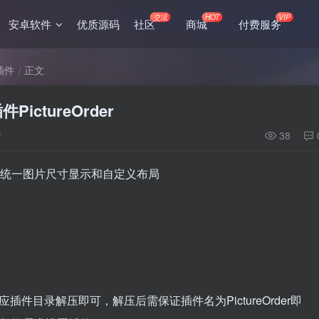
交流
HOT
VIP
安卓软件
优质源码
社区
商城
付费服务
o插件
正文
ictureOrder
新
38
支持统一图片尺寸显示和自定义布局
到对应插件目录解压即可，解压后需保证插件名为PictureOrder即