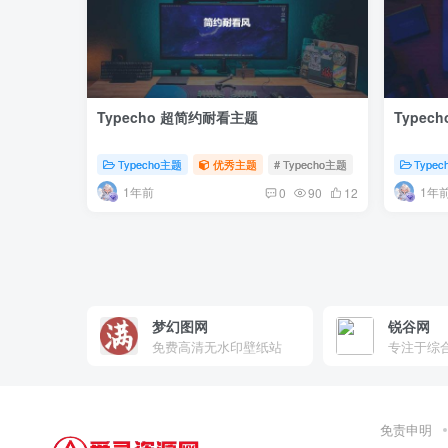
Typecho 超简约耐看主题
Typec
Typecho主题
优秀主题
# Typecho主题
# 简约风主题
Type
1年前
1年
0
90
12
梦幻图网
锐谷网
免费高清无水印壁纸站
免责申明