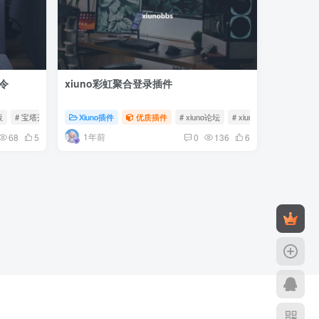
令
xiuno彩虹聚合登录插件
板
# 宝塔开心版
# 宝塔面板开心脚本
Xiuno插件
优质插件
# xiuno论坛
# xiuno插件
1年前
68
5
0
136
6