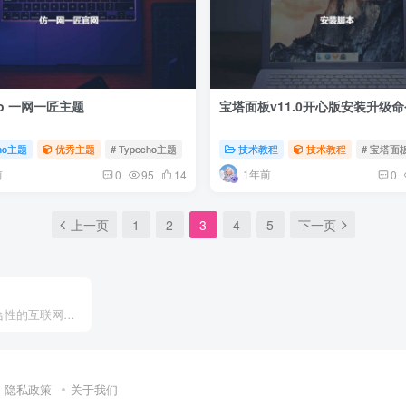
ho 一网一匠主题
宝塔面板v11.0开心版安装升级命
cho主题
优秀主题
# Typecho主题
# 官网主题
技术教程
技术教程
# 宝塔面
前
1年前
0
95
14
0
上一页
1
2
3
4
5
下一页
专注于综合性的互联网媒体分享平台
隐私政策
关于我们