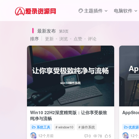
主题插件
电脑软件
最新发布
第3页
排序
更新
浏览
点赞
评论
Win10 22H2深度精简版：让你享受极致
AppSt
纯净与流畅
系统工具
# window10
# 操作系统
优质源
12个月前
12
0
78
5