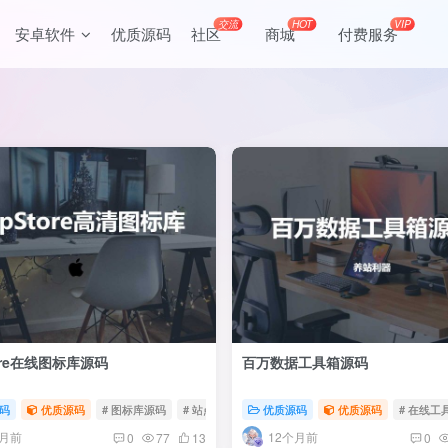
交流
HOT
VIP
安卓软件
优质源码
社区
商城
付费服务
ore在线图标库源码
百万数据工具箱源码
码
优质源码
# 图标库源码
# 站点图标
优质源码
优质源码
# 在线工
个月前
12个月前
0
77
13
0