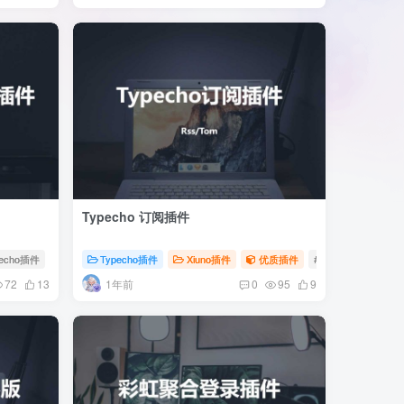
Typecho 订阅插件
pecho插件
# 外链跳转插件
Typecho插件
Xiuno插件
优质插件
# Typecho插件
#
1年前
72
13
0
95
9