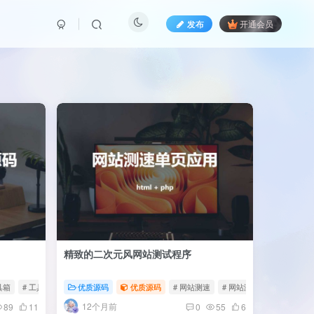
发布
开通会员
精致的二次元风网站测试程序
具箱
# 工具箱源码
优质源码
# 养站利器
优质源码
# 网站测速
# 网站测速脚本
12个月前
89
11
0
55
6