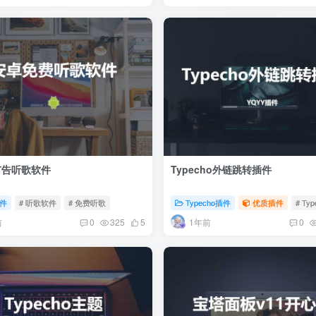
广告听歌软件
Typecho外链跳转插件
件
# 听歌软件
# 免费听歌
Typecho插件
优质插件
# Ty
前
1年前
0
325
5
0