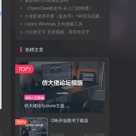
最新SBTI人格测试源码
《OpenClaw橙皮书-从入门到精通》
小龙虾使用手册（蓝皮书）198页实战案例版
Listary Windows 文件搜索工具
小白转文字 支持视频、语音转文字
热榜文章
TOP1
423人已阅读
仿大佬论坛xiuno主题
Olib开放图书下载器
TOP2
1年前
413人已阅读