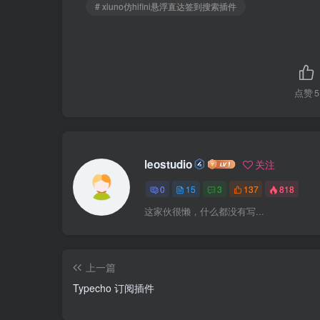
# xiuno仿hifini悬浮直达签到搜索插件
点赞
5
leostudio
关注
0
15
3
137
818
这家伙很懒，什么都没有写...
上一篇
Typecho 订阅插件