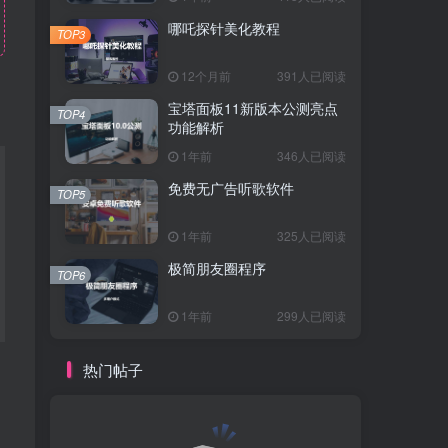
哪吒探针美化教程
TOP3
12个月前
391人已阅读
宝塔面板11新版本公测亮点
TOP4
功能解析
1年前
346人已阅读
免费无广告听歌软件
TOP5
1年前
325人已阅读
极简朋友圈程序
TOP6
1年前
299人已阅读
热门帖子