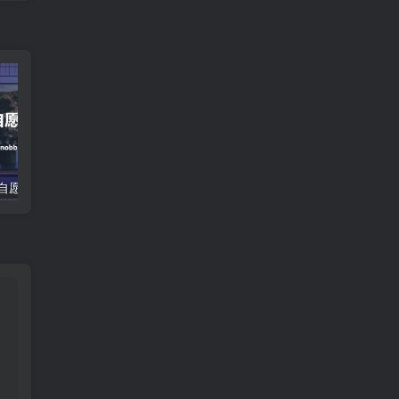
SS自愿采集插件
xiuno fancybox图片灯箱插件
Typecho 