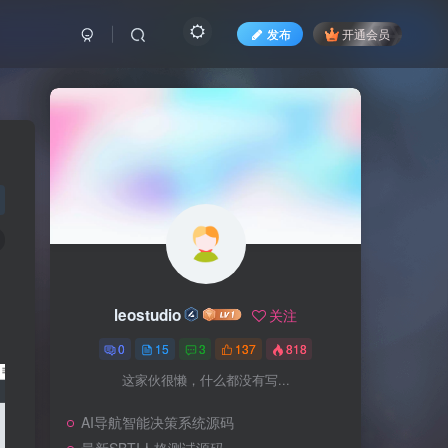
发布
开通会员
leostudio
关注
0
15
3
137
818
这家伙很懒，什么都没有写...
AI导航智能决策系统源码