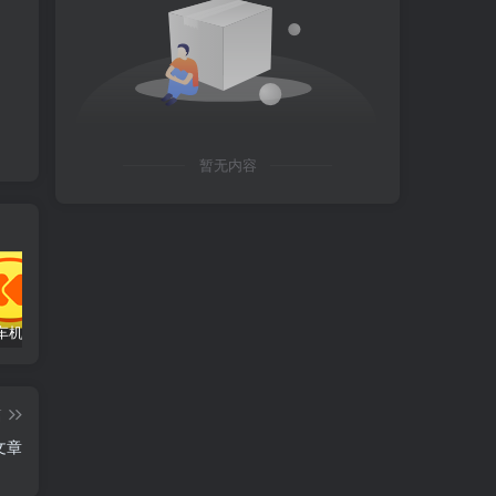
暂无内容
酷我音乐车机版 v7.3.9.23 高级版
多邻国app v6.69.3 解锁版
Justnews主题源码6.0.1开心版+社交问答插件2.3.1(WordPress)
证
篇
文章