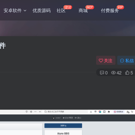
交流
HOT
VIP
安卓软件
优质源码
社区
商城
付费服务
插件
关注
私信
0
42
5